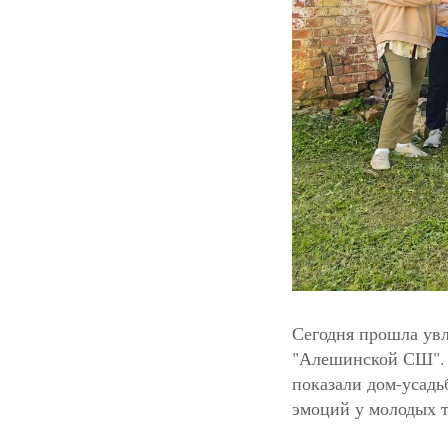
Сегодня прошла ув
"Алешинской СШ". 
показали дом-усад
эмоций у молодых т