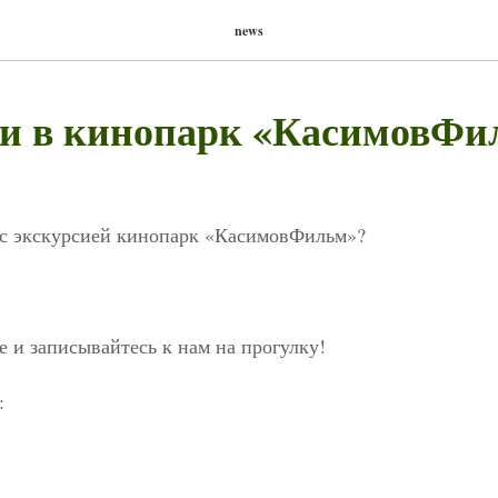
news
и в кинопарк «КасимовФи
 с экскурсией кинопарк «КасимовФильм»?
е и записывайтесь к нам на прогулку!
: