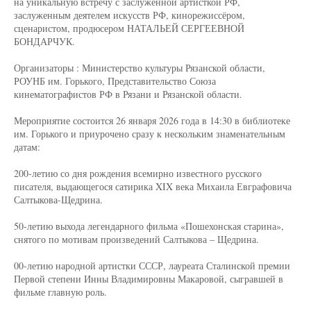
на уникальную встречу с заслуженной артисткой РФ,
заслуженным деятелем искусств РФ, кинорежиссёром,
сценаристом, продюсером НАТАЛЬЕЙ СЕРГЕЕВНОЙ
БОНДАРЧУК.
Организаторы : Министерство культуры Рязанской области,
РОУНБ им. Горького, Представительство Союза
кинематографистов РФ в Рязани и Рязанской области.
Мероприятие состоится 26 января 2026 года в 14:30 в библиотеке
им. Горького и приурочено сразу к нескольким знаменательным
датам:
200-летию со дня рождения всемирно известного русского
писателя, выдающегося сатирика XIX века Михаила Евграфовича
Салтыкова-Щедрина.
50-летию выхода легендарного фильма «Пошехонская старина»,
снятого по мотивам произведений Салтыкова – Щедрина.
00-летию народной артистки СССР, лауреата Сталинской премии
Первой степени Инны Владимировны Макаровой, сыгравшей в
фильме главную роль.