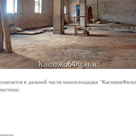
олагается в дальней части киноплощадки "КасимовФиль
ристики:
 метра