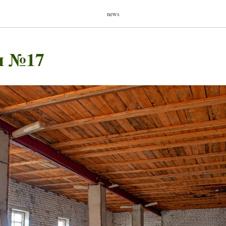
news
н №17